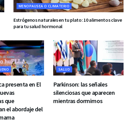
MENOPAUSEA O CLIMATERIO
Estrógenos naturales en tu plato: 10 alimentos clave
para tu salud hormonal
 SENO
SALUD
a presenta en El
Parkinson: las señales
nuevas
silenciosas que aparecen
as que
mientras dormimos
n el abordaje del
 mama