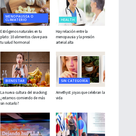
MENOPAUSEA O
CLIMATERIO
HEALTH
Estrógenos naturales en tu
Hay relación entre la
plato: 10 alimentos clave para
menopausia y la presión
tu salud hormonal
arterial alta
BIENESTAR
SIN CATEGORÍA
La nueva cultura del snacking:
Amethyst: joyas que celebran la
¿estamos comiendo de más
vida
sin notarlo?