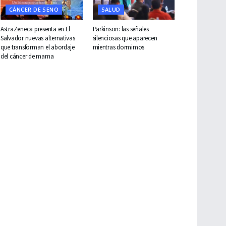
CÁNCER DE SENO
SALUD
AstraZeneca presenta en El
Parkinson: las señales
Salvador nuevas alternativas
silenciosas que aparecen
que transforman el abordaje
mientras dormimos
del cáncer de mama