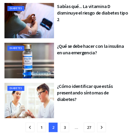
Sabías qué... La vitamina D
DIABETES
disminuye el riesgo de diabetes tipo
2
¿Qué se debe hacer con la insulina
DIABETES
en una emergencia?
¿Cómo identificar que estás
DIABETES
presentando síntomas de
diabetes?
1
2
3
…
27