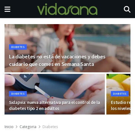
DIABETES
La diabetes no está de vacaciones y debes
cuidar lo que comes en Semana Santa
DIABETES
DIABETES
Sidapvia: nueva alternativa para el control de la
Estudio reve
diabetes tipo 2 en adultos
los niveles d
Inicio
Categoria
Diabetes