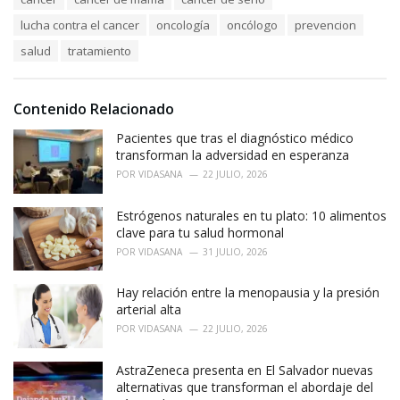
a
e
lucha contra el cancer
oncología
oncólogo
prevencion
g
g
s
o
salud
tratamiento
:
r
i
e
Contenido Relacionado
s
:
Pacientes que tras el diagnóstico médico
transforman la adversidad en esperanza
POR
VIDASANA
22 JULIO, 2026
Estrógenos naturales en tu plato: 10 alimentos
clave para tu salud hormonal
POR
VIDASANA
31 JULIO, 2026
Hay relación entre la menopausia y la presión
arterial alta
POR
VIDASANA
22 JULIO, 2026
AstraZeneca presenta en El Salvador nuevas
alternativas que transforman el abordaje del