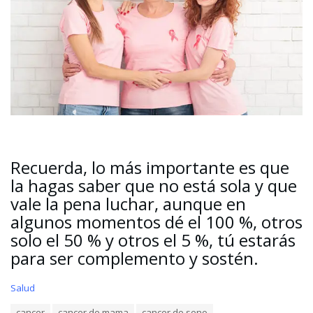
Recuerda, lo más importante es que
la hagas saber que no está sola y que
vale la pena luchar, aunque en
algunos momentos dé el 100 %, otros
solo el 50 % y otros el 5 %, tú estarás
para ser complemento y sostén.
C
Salud
a
T
cancer
cancer de mama
cancer de seno
t