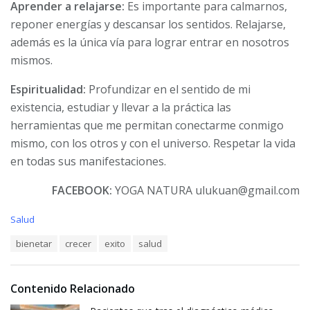
Aprender a relajarse:
Es importante para calmarnos,
reponer energías y descansar los sentidos. Relajarse,
además es la única vía para lograr entrar en nosotros
mismos.
Espiritualidad:
Profundizar en el sentido de mi
existencia, estudiar y llevar a la práctica las
herramientas que me permitan conectarme conmigo
mismo, con los otros y con el universo. Respetar la vida
en todas sus manifestaciones.
FACEBOOK:
YOGA NATURA ulukuan@gmail.com
C
Salud
a
T
bienetar
crecer
exito
salud
t
a
e
g
g
s
o
Contenido Relacionado
:
r
i