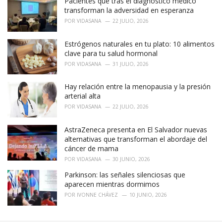
Pacientes que tras el diagnóstico médico
e
transforman la adversidad en esperanza
s
POR
VIDASANA
22 JULIO, 2026
:
Estrógenos naturales en tu plato: 10 alimentos
clave para tu salud hormonal
POR
VIDASANA
31 JULIO, 2026
Hay relación entre la menopausia y la presión
arterial alta
POR
VIDASANA
22 JULIO, 2026
AstraZeneca presenta en El Salvador nuevas
alternativas que transforman el abordaje del
cáncer de mama
POR
VIDASANA
30 JUNIO, 2026
Parkinson: las señales silenciosas que
aparecen mientras dormimos
POR
IVONNE CHÁVEZ
10 JUNIO, 2026