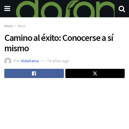
Inicio
Salud
Camino al éxito: Conocerse a sí
mismo
Por
VidaSana
14 años ago