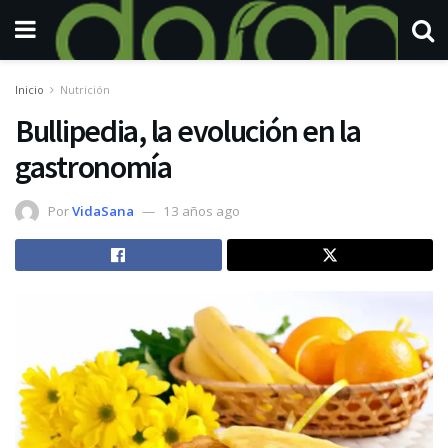
Inicio
Nutrición
Bullipedia, la evolución en la
gastronomía
Por
VidaSana
13 años ago