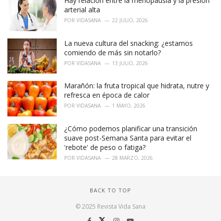
Hay relación entre la menopausia y la presión
arterial alta
POR
VIDASANA
22 JULIO, 2026
La nueva cultura del snacking: ¿estamos
comiendo de más sin notarlo?
POR
VIDASANA
13 JULIO, 2026
Marañón: la fruta tropical que hidrata, nutre y
refresca en época de calor
POR
VIDASANA
1 MAYO, 2026
¿Cómo podemos planificar una transición
suave post-Semana Santa para evitar el
'rebote' de peso o fatiga?
POR
VIDASANA
28 MARZO, 2026
BACK TO TOP
© 2025 Revista Vida Sana