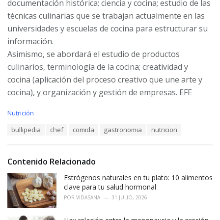
documentación histórica; ciencia y cocina; estudio de las
técnicas culinarias que se trabajan actualmente en las
universidades y escuelas de cocina para estructurar su
información.
Asimismo, se abordará el estudio de productos
culinarios, terminología de la cocina; creatividad y
cocina (aplicación del proceso creativo que une arte y
cocina), y organización y gestión de empresas. EFE
C
Nutrición
a
T
bullipedia
chef
comida
gastronomia
nutricion
t
a
e
g
g
s
o
Contenido Relacionado
:
r
i
Estrógenos naturales en tu plato: 10 alimentos
e
clave para tu salud hormonal
s
POR
VIDASANA
31 JULIO, 2026
: