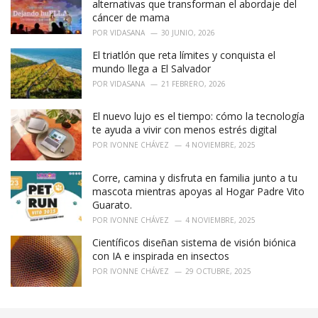
r
alternativas que transforman el abordaje del
i
cáncer de mama
e
POR
VIDASANA
30 JUNIO, 2026
s
:
El triatlón que reta límites y conquista el
mundo llega a El Salvador
POR
VIDASANA
21 FEBRERO, 2026
El nuevo lujo es el tiempo: cómo la tecnología
te ayuda a vivir con menos estrés digital
POR
IVONNE CHÁVEZ
4 NOVIEMBRE, 2025
Corre, camina y disfruta en familia junto a tu
mascota mientras apoyas al Hogar Padre Vito
Guarato.
POR
IVONNE CHÁVEZ
4 NOVIEMBRE, 2025
Científicos diseñan sistema de visión biónica
con IA e inspirada en insectos
POR
IVONNE CHÁVEZ
29 OCTUBRE, 2025