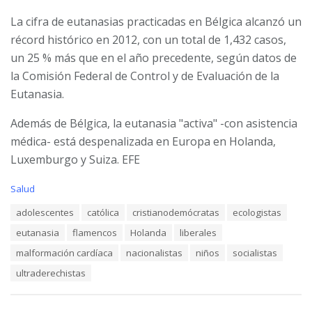
La cifra de eutanasias practicadas en Bélgica alcanzó un
récord histórico en 2012, con un total de 1,432 casos,
un 25 % más que en el año precedente, según datos de
la Comisión Federal de Control y de Evaluación de la
Eutanasia.
Además de Bélgica, la eutanasia "activa" -con asistencia
médica- está despenalizada en Europa en Holanda,
Luxemburgo y Suiza. EFE
C
Salud
a
T
adolescentes
católica
cristianodemócratas
ecologistas
t
a
e
eutanasia
flamencos
Holanda
liberales
g
g
s
o
malformación cardíaca
nacionalistas
niños
socialistas
:
r
ultraderechistas
i
e
s