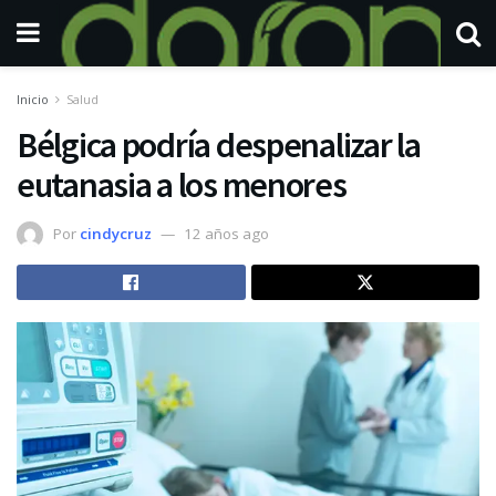
Inicio
Salud
Bélgica podría despenalizar la
eutanasia a los menores
Por
cindycruz
12 años ago