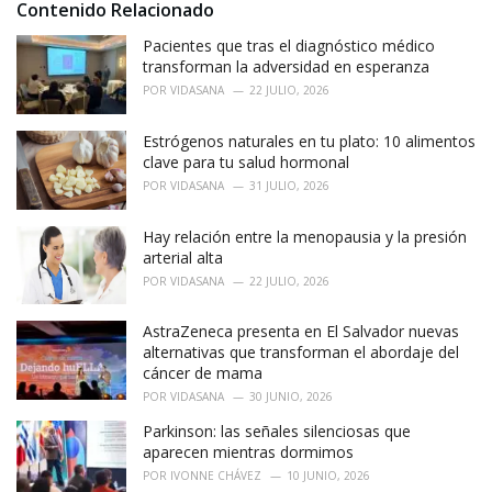
:
Contenido Relacionado
Pacientes que tras el diagnóstico médico
transforman la adversidad en esperanza
POR
VIDASANA
22 JULIO, 2026
Estrógenos naturales en tu plato: 10 alimentos
clave para tu salud hormonal
POR
VIDASANA
31 JULIO, 2026
Hay relación entre la menopausia y la presión
arterial alta
POR
VIDASANA
22 JULIO, 2026
AstraZeneca presenta en El Salvador nuevas
alternativas que transforman el abordaje del
cáncer de mama
POR
VIDASANA
30 JUNIO, 2026
Parkinson: las señales silenciosas que
aparecen mientras dormimos
POR
IVONNE CHÁVEZ
10 JUNIO, 2026