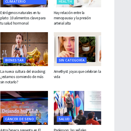
CLIMATERIO
HEALTH
Estrógenos naturales en tu
Hay relación entre la
plato: 10 alimentos clave para
menopausia y la presión
tu salud hormonal
arterial alta
BIENESTAR
SIN CATEGORÍA
La nueva cultura del snacking:
Amethyst: joyas que celebran la
¿estamos comiendo de más
vida
sin notarlo?
CÁNCER DE SENO
SALUD
AstraZeneca presenta en El
Parkinson: las señales