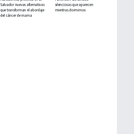
Salvador nuevas alternativas
silenciosas que aparecen
que transforman el abordaje
mientras dormimos
del cáncer de mama