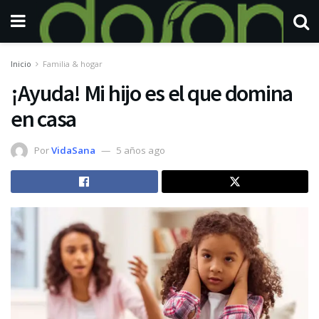
Inicio
Familia & hogar
¡Ayuda! Mi hijo es el que domina
en casa
Por
VidaSana
5 años ago