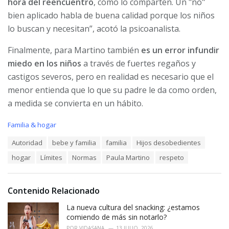
hora del reencuentro
, cómo lo comparten. Un "no"
bien aplicado habla de buena calidad porque los niños
lo buscan y necesitan”, acotó la psicoanalista.
Finalmente, para Martino también
es un error infundir
miedo en los niños
a través de fuertes regaños y
castigos severos, pero en realidad es necesario que el
menor entienda que lo que su padre le da como orden,
a medida se convierta en un hábito.
C
Familia & hogar
a
T
Autoridad
bebe y familia
familia
Hijos desobedientes
t
a
e
hogar
Límites
Normas
Paula Martino
respeto
g
g
s
o
:
r
i
Contenido Relacionado
e
La nueva cultura del snacking: ¿estamos
s
:
comiendo de más sin notarlo?
POR
VIDASANA
13 JULIO, 2026