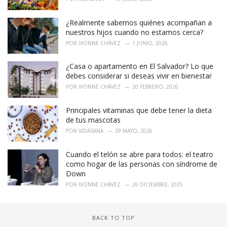
¿Realmente sabemos quiénes acompañan a
nuestros hijos cuando no estamos cerca?
POR
IVONNE CHÁVEZ
1 JUNIO, 2026
¿Casa o apartamento en El Salvador? Lo que
debes considerar si deseas vivir en bienestar
POR
IVONNE CHÁVEZ
20 FEBRERO, 2026
Principales vitaminas que debe tener la dieta
de tus mascotas
POR
VIDASANA
29 MAYO, 2026
Cuando el telón se abre para todos: el teatro
como hogar de las personas con síndrome de
Down
POR
IVONNE CHÁVEZ
26 DICIEMBRE, 2025
BACK TO TOP