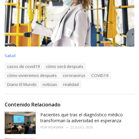
C
Salud
a
T
casos de covid19
cómo será después
t
a
e
cómo vivieremos después
coronavirus
COVID19
g
g
s
o
Diario El Mundo
noticias
realidad
:
r
i
e
Contenido Relacionado
s
:
Pacientes que tras el diagnóstico médico
transforman la adversidad en esperanza
POR
VIDASANA
22 JULIO, 2026