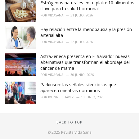
Estrógenos naturales en tu plato: 10 alimentos
clave para tu salud hormonal
POR
VIDASANA
31 JULIO, 2026
Hay relación entre la menopausia y la presión
arterial alta
POR
VIDASANA
22 JULIO, 2026
AstraZeneca presenta en El Salvador nuevas
alternativas que transforman el abordaje del
cáncer de mama
POR
VIDASANA
30 JUNIO, 2026
Parkinson: las señales silenciosas que
aparecen mientras dormimos
POR
IVONNE CHÁVEZ
10 JUNIO, 2026
BACK TO TOP
© 2025 Revista Vida Sana