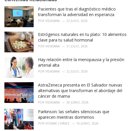
s
:
Pacientes que tras el diagnóstico médico
transforman la adversidad en esperanza
POR
VIDASANA
22 JULIO, 2026
Estrógenos naturales en tu plato: 10 alimentos
clave para tu salud hormonal
POR
VIDASANA
31 JULIO, 2026
Hay relación entre la menopausia y la presión
arterial alta
POR
VIDASANA
22 JULIO, 2026
AstraZeneca presenta en El Salvador nuevas
alternativas que transforman el abordaje del
cáncer de mama
POR
VIDASANA
30 JUNIO, 2026
Parkinson: las señales silenciosas que
aparecen mientras dormimos
POR
IVONNE CHÁVEZ
10 JUNIO, 2026