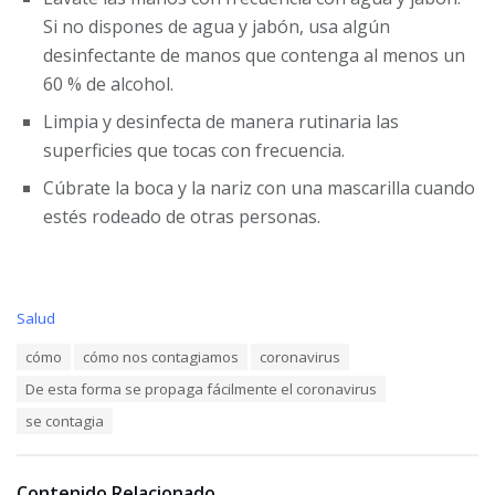
Si no dispones de agua y jabón, usa algún
desinfectante de manos que contenga al menos un
60 % de alcohol.
Limpia y desinfecta de manera rutinaria las
superficies que tocas con frecuencia.
Cúbrate la boca y la nariz con una mascarilla cuando
estés rodeado de otras personas.
C
Salud
a
T
cómo
cómo nos contagiamos
coronavirus
t
a
e
De esta forma se propaga fácilmente el coronavirus
g
g
s
o
se contagia
:
r
i
e
Contenido Relacionado