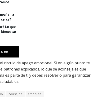
stamos
mpañan a
 cerca?
or? Lo que
n bienestar
l circulo de apego emocional. Si en algún punto te
los patrones explicados, lo que se aconseja es que
a es parte de ti y debes resolverlo para garantizar
saludables.
ulo
consejos
emoción