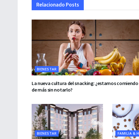
Relacionado
Posts
BIENESTAR
La nueva cultura del snacking: ¿estamos comiendo
de más sin notarlo?
BIENESTAR
FAMILIA & 