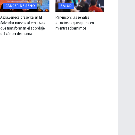
CÁNCER DE SENO
SALUD
AstraZeneca presenta en El
Parkinson: las señales
Salvador nuevas alternativas
silenciosas que aparecen
que transforman el abordaje
mientras dormimos
del cáncer de mama