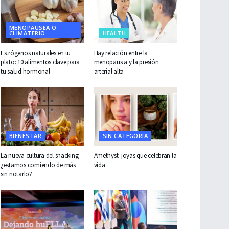
MENOPAUSEA O
CLIMATERIO
HEALTH
Estrógenos naturales en tu
Hay relación entre la
plato: 10 alimentos clave para
menopausia y la presión
tu salud hormonal
arterial alta
BIENESTAR
SIN CATEGORÍA
La nueva cultura del snacking:
Amethyst: joyas que celebran la
¿estamos comiendo de más
vida
sin notarlo?