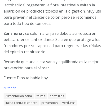
lactobacilos) regeneran la flora intestinal y evitan la
aparición de productos tóxicos en la digestión. Muy útil
para prevenir el cáncer de colon pero se recomienda
para todo tipo de tumores.
Zanahoria :
su color naranja se debe a su riqueza en
betacarotenos, antioxidante. Se cree que protege a los
fumadores por su capacidad para regenerar las células
del epitelio respiratorio.
Recuerda que una dieta sana y equilibrada es la mejor
prevención para el cáncer.
Fuente Dios te habla hoy.
C
Nutrición
a
T
Alimentación sana
frutas
hortalizas
t
a
e
lucha contra el cancer
prevencion
verduras
g
g