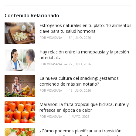
s
o
:
r
i
Contenido Relacionado
e
Estrógenos naturales en tu plato: 10 alimentos
s
:
clave para tu salud hormonal
POR
VIDASANA
31 JULIO, 2026
Hay relación entre la menopausia y la presión
arterial alta
POR
VIDASANA
22 JULIO, 2026
La nueva cultura del snacking: ¿estamos
comiendo de más sin notarlo?
POR
VIDASANA
13 JULIO, 2026
Marañón: la fruta tropical que hidrata, nutre y
refresca en época de calor
POR
VIDASANA
1 MAYO, 2026
¿Cómo podemos planificar una transición