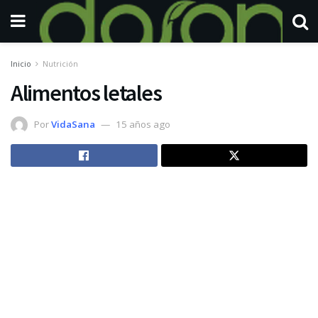
Inicio
Nutrición
Alimentos letales
Por
VidaSana
15 años ago