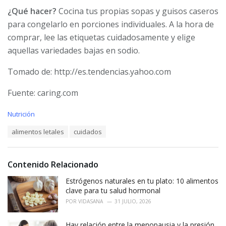
¿Qué hacer?
Cocina tus propias sopas y guisos caseros
para congelarlo en porciones individuales. A la hora de
comprar, lee las etiquetas cuidadosamente y elige
aquellas variedades bajas en sodio.
Tomado de: http://es.tendencias.yahoo.com
Fuente: caring.com
C
Nutrición
a
T
alimentos letales
cuidados
t
a
e
g
g
s
o
Contenido Relacionado
:
r
i
Estrógenos naturales en tu plato: 10 alimentos
e
clave para tu salud hormonal
s
POR
VIDASANA
31 JULIO, 2026
:
Hay relación entre la menopausia y la presión