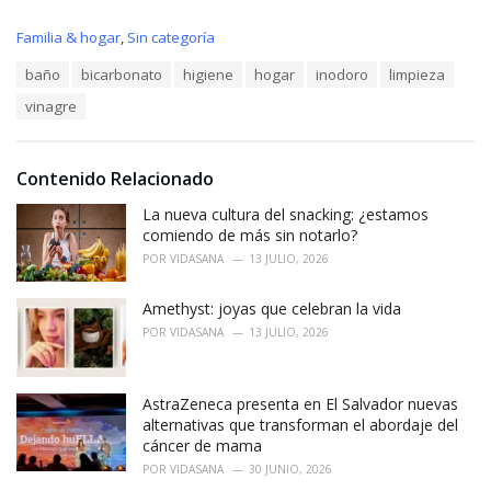
C
Familia & hogar
,
Sin categoría
a
T
baño
bicarbonato
higiene
hogar
inodoro
limpieza
t
a
e
vinagre
g
g
s
o
:
r
i
Contenido Relacionado
e
La nueva cultura del snacking: ¿estamos
s
:
comiendo de más sin notarlo?
POR
VIDASANA
13 JULIO, 2026
Amethyst: joyas que celebran la vida
POR
VIDASANA
13 JULIO, 2026
AstraZeneca presenta en El Salvador nuevas
alternativas que transforman el abordaje del
cáncer de mama
POR
VIDASANA
30 JUNIO, 2026