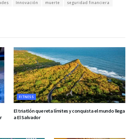
ades
Innovación
muerte
seguridad financiera
FITNESS
El triatlón que reta límites y conquista el mundo llega
r
a El Salvador