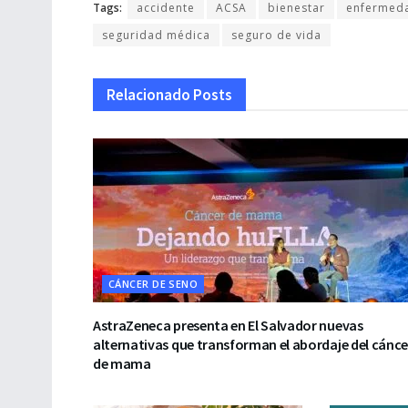
Tags:
accidente
ACSA
bienestar
enfermed
seguridad médica
seguro de vida
Relacionado
Posts
CÁNCER DE SENO
AstraZeneca presenta en El Salvador nuevas
alternativas que transforman el abordaje del cánce
de mama