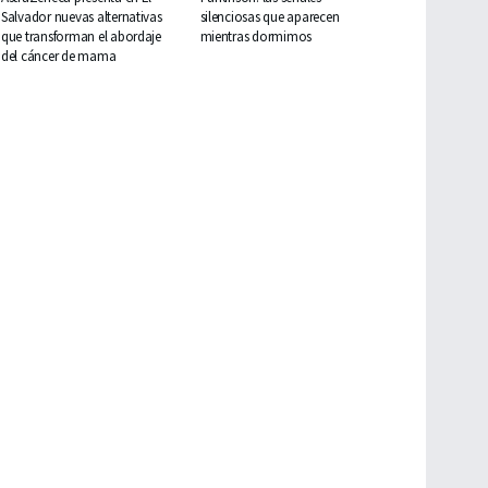
Salvador nuevas alternativas
silenciosas que aparecen
que transforman el abordaje
mientras dormimos
del cáncer de mama