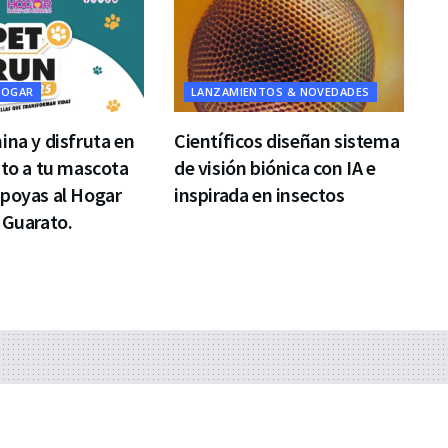
HOGAR
LANZAMIENTOS & NOVEDADES
ina y disfruta en
Científicos diseñan sistema
nto a tu mascota
de visión biónica con IA e
apoyas al Hogar
inspirada en insectos
 Guarato.