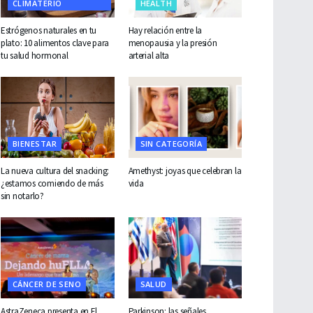
CLIMATERIO
HEALTH
Estrógenos naturales en tu
Hay relación entre la
plato: 10 alimentos clave para
menopausia y la presión
tu salud hormonal
arterial alta
BIENESTAR
SIN CATEGORÍA
La nueva cultura del snacking:
Amethyst: joyas que celebran la
¿estamos comiendo de más
vida
sin notarlo?
CÁNCER DE SENO
SALUD
AstraZeneca presenta en El
Parkinson: las señales