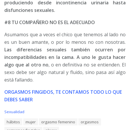
produciendo desde incontinencia urinaria hasta
disfunciones sexuales.
#8 TU COMPAÑERO NO ES EL ADECUADO
Asumamos que a veces el chico que tenemos al lado no
es un buen amante, o por lo menos no con nosotras.
Las diferencias sexuales también ocurren por
incompatibilidades en la cama. A uno le gusta hacer
algo que al otro no
, o en definitiva no se entienden. El
sexo debe ser algo natural y fluido, sino pasa así algo
está fallando.
ORGASMOS FINGIDOS, TE CONTAMOS TODO LO QUE
DEBES SABER
C
Sexualidad
a
T
hábitos
mujer
orgasmo femenino
orgasmos
t
a
e