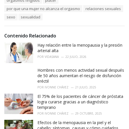
orgasmos fingidos
placer
g
g
s
o
por que una mujer no alcanza el orgasmo
relaciones sexuales
:
r
sexo
sexualidad
i
e
s
:
Contenido Relacionado
Hay relación entre la menopausia y la presión
arterial alta
POR
VIDASANA
22 JULIO, 2026
Hombres con menos actividad sexual después
de 50 años aumentan el riesgo de disfunción
eréctil
POR
IVONNE CHÁVEZ
21 JULIO, 2025
El 75% de los pacientes de cáncer de próstata
logra curarse gracias a un diagnóstico
temprano
POR
IVONNE CHÁVEZ
29 OCTUBRE, 2025
Efectos de la menopausia en la piel y el
cabello: síntomas, causas y cómo cuidarlos