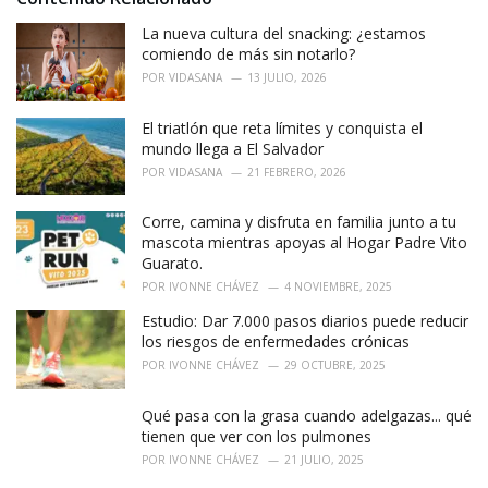
e
La nueva cultura del snacking: ¿estamos
s
:
comiendo de más sin notarlo?
POR
VIDASANA
13 JULIO, 2026
El triatlón que reta límites y conquista el
mundo llega a El Salvador
POR
VIDASANA
21 FEBRERO, 2026
Corre, camina y disfruta en familia junto a tu
mascota mientras apoyas al Hogar Padre Vito
Guarato.
POR
IVONNE CHÁVEZ
4 NOVIEMBRE, 2025
Estudio: Dar 7.000 pasos diarios puede reducir
los riesgos de enfermedades crónicas
POR
IVONNE CHÁVEZ
29 OCTUBRE, 2025
Qué pasa con la grasa cuando adelgazas... qué
tienen que ver con los pulmones
POR
IVONNE CHÁVEZ
21 JULIO, 2025