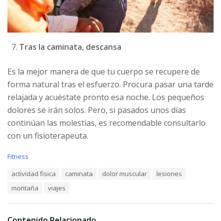
Tras la caminata, descansa
Es la mejor manera de que tu cuerpo se recupere de
forma natural tras el esfuerzo. Procura pasar una tarde
relajada y acuéstate pronto esa noche. Los pequeños
dolores se irán solos. Pero, si pasados unos días
continúan las molestias, es recomendable consultarlo
con un fisioterapeuta.
C
Fitness
a
T
actividad fisica
caminata
dolor muscular
lesiones
t
a
e
montaña
viajes
g
g
s
o
:
r
i
Contenido Relacionado