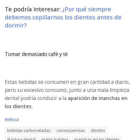
Te podría interesar:
¿Por qué siempre
debemos cepillarnos los dientes antes de
dormir?
Tomar demasiado café y té
Estas bebidas se consumen en gran cantidad a diario,
pero su excesivo consumo, junto a una mala limpieza
dental podría conducir a la
aparición de manchas en
los dientes.
C
Belleza
a
T
bebidas carbonatadas
consecuencias
dientes
t
a
e
fractura dental
malos habitos
manchas en los dientes