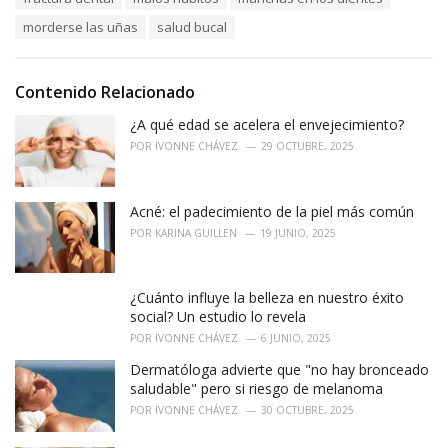
g
g
s
o
morderse las uñas
salud bucal
:
r
i
e
Contenido Relacionado
s
:
¿A qué edad se acelera el envejecimiento?
POR
IVONNE CHÁVEZ
29 OCTUBRE, 2025
Acné: el padecimiento de la piel más común
POR
KARINA GUILLEN
19 JUNIO, 2025
¿Cuánto influye la belleza en nuestro éxito
social? Un estudio lo revela
POR
IVONNE CHÁVEZ
6 JUNIO, 2025
Dermatóloga advierte que "no hay bronceado
saludable" pero si riesgo de melanoma
POR
IVONNE CHÁVEZ
30 OCTUBRE, 2025