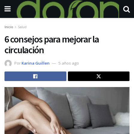
Inicio
Salud
6 consejos para mejorar la
circulación
Por
Karina Guillen
5 años ago