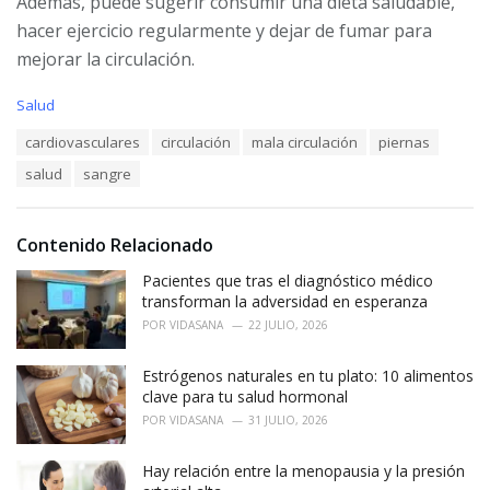
Además, puede sugerir consumir una dieta saludable,
hacer ejercicio regularmente y dejar de fumar para
mejorar la circulación.
C
Salud
a
T
cardiovasculares
circulación
mala circulación
piernas
t
a
e
salud
sangre
g
g
s
o
:
r
i
Contenido Relacionado
e
Pacientes que tras el diagnóstico médico
s
:
transforman la adversidad en esperanza
POR
VIDASANA
22 JULIO, 2026
Estrógenos naturales en tu plato: 10 alimentos
clave para tu salud hormonal
POR
VIDASANA
31 JULIO, 2026
Hay relación entre la menopausia y la presión