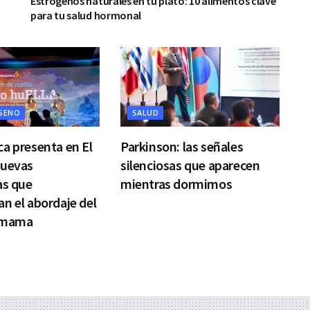
Estrógenos naturales en tu plato: 10 alimentos clave
para tu salud hormonal
 SENO
SALUD
a presenta en El
Parkinson: las señales
nuevas
silenciosas que aparecen
as que
mientras dormimos
n el abordaje del
 mama