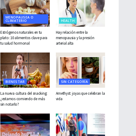
MENOPAUSEA O
CLIMATERIO
HEALTH
Estrógenos naturales en tu
Hay relación entre la
plato: 10 alimentos clave para
menopausia y la presión
tu salud hormonal
arterial alta
BIENESTAR
SIN CATEGORÍA
La nueva cultura del snacking:
Amethyst: joyas que celebran la
¿estamos comiendo de más
vida
sin notarlo?