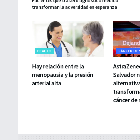
Pacientes que tras el diagnóstico médico
transforman la adversidad en esperanza
HEALTH
CÁNCER DE
Hay relación entre la
AstraZenec
menopausia y la presión
Salvador 
arterial alta
alternativ
transforma
cáncer de