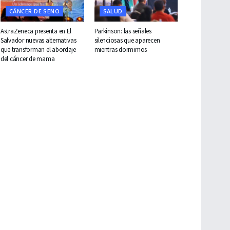
CÁNCER DE SENO
SALUD
AstraZeneca presenta en El
Parkinson: las señales
Salvador nuevas alternativas
silenciosas que aparecen
que transforman el abordaje
mientras dormimos
del cáncer de mama