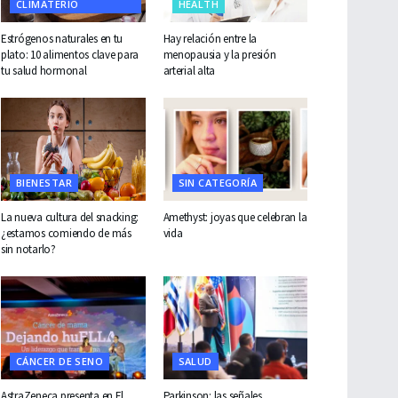
CLIMATERIO
HEALTH
Estrógenos naturales en tu
Hay relación entre la
plato: 10 alimentos clave para
menopausia y la presión
tu salud hormonal
arterial alta
BIENESTAR
SIN CATEGORÍA
La nueva cultura del snacking:
Amethyst: joyas que celebran la
¿estamos comiendo de más
vida
sin notarlo?
CÁNCER DE SENO
SALUD
AstraZeneca presenta en El
Parkinson: las señales