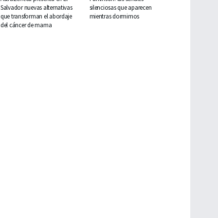
Salvador nuevas alternativas
silenciosas que aparecen
que transforman el abordaje
mientras dormimos
del cáncer de mama