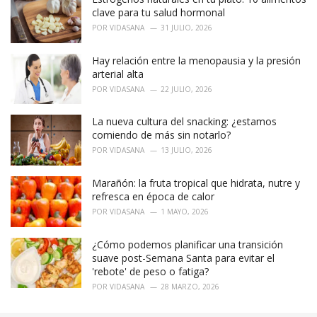
e
clave para tu salud hormonal
s
POR
VIDASANA
31 JULIO, 2026
:
Hay relación entre la menopausia y la presión
arterial alta
POR
VIDASANA
22 JULIO, 2026
La nueva cultura del snacking: ¿estamos
comiendo de más sin notarlo?
POR
VIDASANA
13 JULIO, 2026
Marañón: la fruta tropical que hidrata, nutre y
refresca en época de calor
POR
VIDASANA
1 MAYO, 2026
¿Cómo podemos planificar una transición
suave post-Semana Santa para evitar el
'rebote' de peso o fatiga?
POR
VIDASANA
28 MARZO, 2026