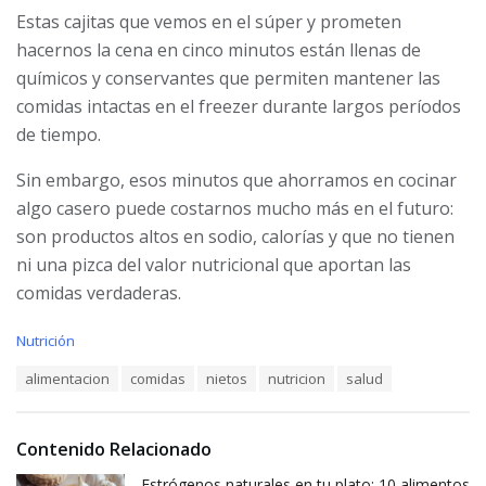
Estas cajitas que vemos en el súper y prometen
hacernos la cena en cinco minutos están llenas de
químicos y conservantes que permiten mantener las
comidas intactas en el freezer durante largos períodos
de tiempo.
Sin embargo, esos minutos que ahorramos en cocinar
algo casero puede costarnos mucho más en el futuro:
son productos altos en sodio, calorías y que no tienen
ni una pizca del valor nutricional que aportan las
comidas verdaderas.
C
Nutrición
a
T
alimentacion
comidas
nietos
nutricion
salud
t
a
e
g
g
s
o
Contenido Relacionado
:
r
i
Estrógenos naturales en tu plato: 10 alimentos