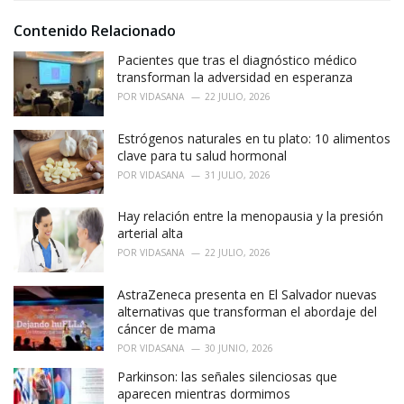
:
r
i
Contenido Relacionado
e
Pacientes que tras el diagnóstico médico
s
:
transforman la adversidad en esperanza
POR
VIDASANA
22 JULIO, 2026
Estrógenos naturales en tu plato: 10 alimentos
clave para tu salud hormonal
POR
VIDASANA
31 JULIO, 2026
Hay relación entre la menopausia y la presión
arterial alta
POR
VIDASANA
22 JULIO, 2026
AstraZeneca presenta en El Salvador nuevas
alternativas que transforman el abordaje del
cáncer de mama
POR
VIDASANA
30 JUNIO, 2026
Parkinson: las señales silenciosas que
aparecen mientras dormimos