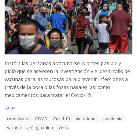
Instó a las personas a vacunarse lo antes posible y
pidió que se aceleren la investigación y el desarrollo de
vacunas para las mucosas para prevenir infecciones a
través de la boca o las fosas nasales, así como
medicamentos para tratar el Covid-19.
C
Salud
a
T
coronavirus
COVID
Covid-19
mutaciones
pandemia
t
a
e
vacuna
viróloga china
virus
g
g
s
o