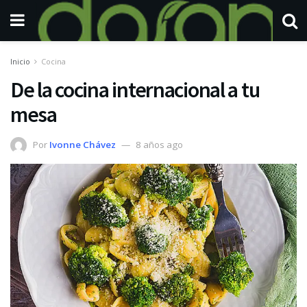
Inicio
Cocina
De la cocina internacional a tu
mesa
Por
Ivonne Chávez
8 años ago