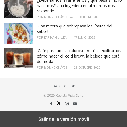
¿Deberíamos lavar el arroz y qué pasa si no lo
hacemos? Una ingeniera en alimentos nos
responde
POR
IVONNE CHÁVEZ
30 OCTUBRE, 2025
¡Una receta que sobrepasa los límites del
sabor!
POR
KARINA GUILLEN
17 JUNIO, 2025
¡Café para un día caluroso! Aquí te explicamos
cómo hacer el 'cold brew', la bebida que está
de moda
POR
IVONNE CHÁVEZ
29 OCTUBRE, 2025
BACK TO TOP
© 2025 Revista Vida Sana
Salir de la versión móvil