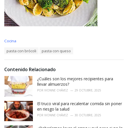
C
Cocina
a
T
pasta con brócoli
pasta con queso
t
a
e
g
g
s
o
Contenido Relacionado
:
r
i
¿Cuáles son los mejores recipientes para
e
llevar almuerzos?
s
POR
IVONNE CHÁVEZ
29 OCTUBRE, 2025
:
El truco viral para recalentar comida sin poner
en riesgo la salud
POR
IVONNE CHÁVEZ
30 OCTUBRE, 2025