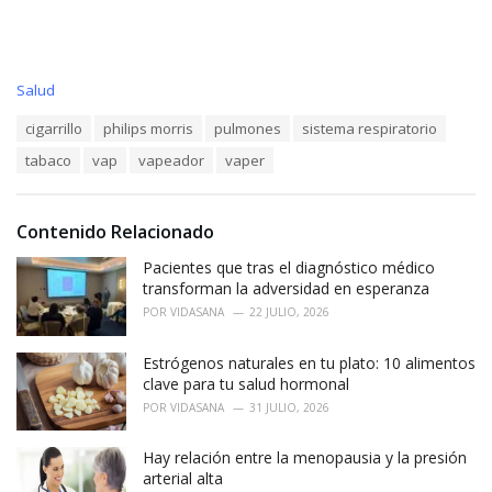
C
Salud
a
T
cigarrillo
philips morris
pulmones
sistema respiratorio
t
a
e
tabaco
vap
vapeador
vaper
g
g
s
o
:
r
i
Contenido Relacionado
e
Pacientes que tras el diagnóstico médico
s
:
transforman la adversidad en esperanza
POR
VIDASANA
22 JULIO, 2026
Estrógenos naturales en tu plato: 10 alimentos
clave para tu salud hormonal
POR
VIDASANA
31 JULIO, 2026
Hay relación entre la menopausia y la presión
arterial alta