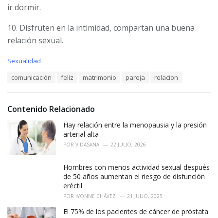
ir dormir.
10. Disfruten en la intimidad, compartan una buena
relación sexual.
C
Sexualidad
a
T
comunicación
feliz
matrimonio
pareja
relacion
t
a
e
g
g
s
o
Contenido Relacionado
:
r
i
Hay relación entre la menopausia y la presión
e
arterial alta
s
POR
VIDASANA
22 JULIO, 2026
:
Hombres con menos actividad sexual después
de 50 años aumentan el riesgo de disfunción
eréctil
POR
IVONNE CHÁVEZ
21 JULIO, 2025
El 75% de los pacientes de cáncer de próstata