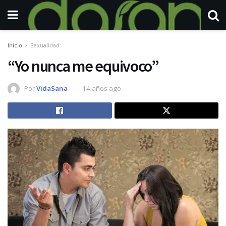
Inicio
Sexualidad
“Yo nunca me equivoco”
Por
VidaSana
14 años ago