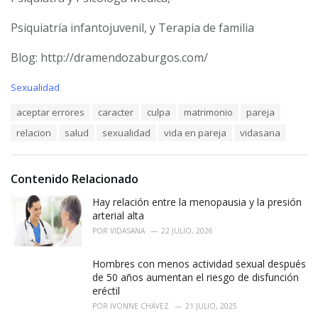
Psiquiatría infantojuvenil, y Terapia de familia
Blog: http://dramendozaburgos.com/
C
Sexualidad
a
T
aceptar errores
caracter
culpa
matrimonio
pareja
t
a
e
relacion
salud
sexualidad
vida en pareja
vidasana
g
g
s
o
:
r
i
Contenido Relacionado
e
Hay relación entre la menopausia y la presión
s
:
arterial alta
POR
VIDASANA
22 JULIO, 2026
Hombres con menos actividad sexual después
de 50 años aumentan el riesgo de disfunción
eréctil
POR
IVONNE CHÁVEZ
21 JULIO, 2025