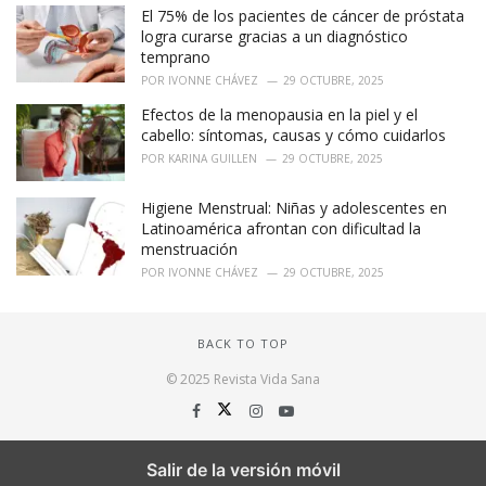
El 75% de los pacientes de cáncer de próstata
logra curarse gracias a un diagnóstico
temprano
POR
IVONNE CHÁVEZ
29 OCTUBRE, 2025
Efectos de la menopausia en la piel y el
cabello: síntomas, causas y cómo cuidarlos
POR
KARINA GUILLEN
29 OCTUBRE, 2025
Higiene Menstrual: Niñas y adolescentes en
Latinoamérica afrontan con dificultad la
menstruación
POR
IVONNE CHÁVEZ
29 OCTUBRE, 2025
BACK TO TOP
© 2025 Revista Vida Sana
Salir de la versión móvil