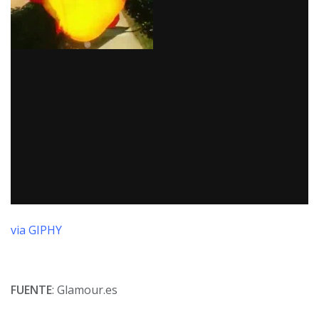
via GIPHY
FUENTE
: Glamour.es