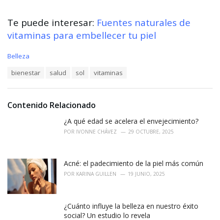
Te puede interesar:
Fuentes naturales de
vitaminas para embellecer tu piel
C
Belleza
a
T
bienestar
salud
sol
vitaminas
t
a
e
g
g
s
o
Contenido Relacionado
:
r
i
¿A qué edad se acelera el envejecimiento?
e
POR
IVONNE CHÁVEZ
29 OCTUBRE, 2025
s
:
Acné: el padecimiento de la piel más común
POR
KARINA GUILLEN
19 JUNIO, 2025
¿Cuánto influye la belleza en nuestro éxito
social? Un estudio lo revela