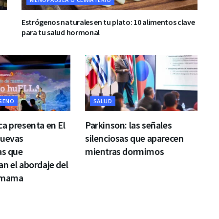
Estrógenos naturales en tu plato: 10 alimentos clave
para tu salud hormonal
 SENO
SALUD
a presenta en El
Parkinson: las señales
nuevas
silenciosas que aparecen
as que
mientras dormimos
n el abordaje del
 mama