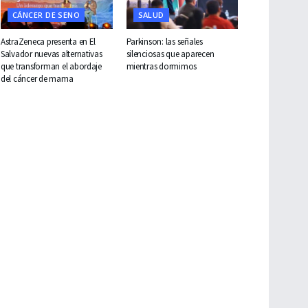
CÁNCER DE SENO
SALUD
AstraZeneca presenta en El
Parkinson: las señales
Salvador nuevas alternativas
silenciosas que aparecen
que transforman el abordaje
mientras dormimos
del cáncer de mama