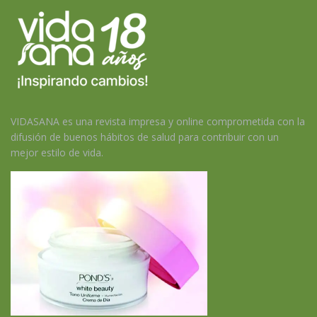
VIDASANA es una revista impresa y online comprometida con la
difusión de buenos hábitos de salud para contribuir con un
mejor estilo de vida.