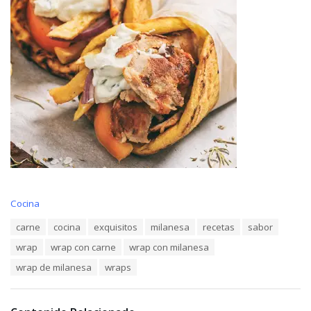
C
Cocina
a
T
carne
cocina
exquisitos
milanesa
recetas
sabor
t
a
e
wrap
wrap con carne
wrap con milanesa
g
g
s
o
wrap de milanesa
wraps
:
r
i
e