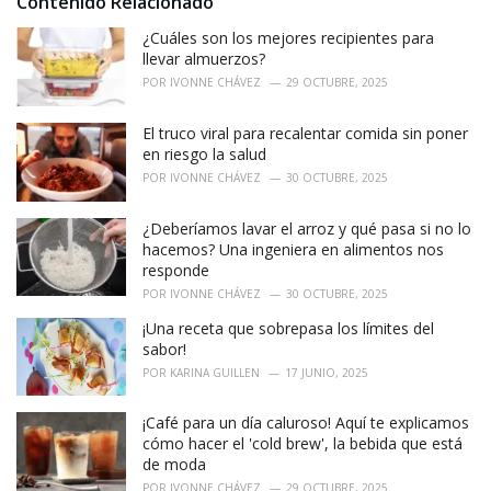
Contenido Relacionado
s
:
¿Cuáles son los mejores recipientes para
llevar almuerzos?
POR
IVONNE CHÁVEZ
29 OCTUBRE, 2025
El truco viral para recalentar comida sin poner
en riesgo la salud
POR
IVONNE CHÁVEZ
30 OCTUBRE, 2025
¿Deberíamos lavar el arroz y qué pasa si no lo
hacemos? Una ingeniera en alimentos nos
responde
POR
IVONNE CHÁVEZ
30 OCTUBRE, 2025
¡Una receta que sobrepasa los límites del
sabor!
POR
KARINA GUILLEN
17 JUNIO, 2025
¡Café para un día caluroso! Aquí te explicamos
cómo hacer el 'cold brew', la bebida que está
de moda
POR
IVONNE CHÁVEZ
29 OCTUBRE, 2025