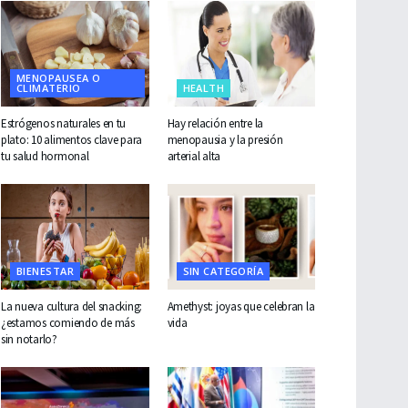
MENOPAUSEA O
CLIMATERIO
HEALTH
Estrógenos naturales en tu
Hay relación entre la
plato: 10 alimentos clave para
menopausia y la presión
tu salud hormonal
arterial alta
BIENESTAR
SIN CATEGORÍA
La nueva cultura del snacking:
Amethyst: joyas que celebran la
¿estamos comiendo de más
vida
sin notarlo?