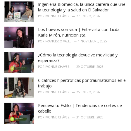
o
Ingeniería Biomédica, la única carrera que une
r
la tecnología y la salud en El Salvador
i
POR
IVONNE CHÁVEZ
27 ENERO, 2026
e
s
Los huevos son vida | Entrevista con Licda.
:
Karla Mirón, nutricionista.
POR
FRANCISCO VALLE
1 NOVIEMBRE, 2025
¿Cómo la tecnología devuelve movilidad y
esperanza?
POR
IVONNE CHÁVEZ
29 OCTUBRE, 2025
Cicatrices hipertroficas por traumatismos en el
trabajo
POR
IVONNE CHÁVEZ
25 ENERO, 2026
Renueva tu Estilo | Tendencias de cortes de
cabello
POR
IVONNE CHÁVEZ
31 OCTUBRE, 2025