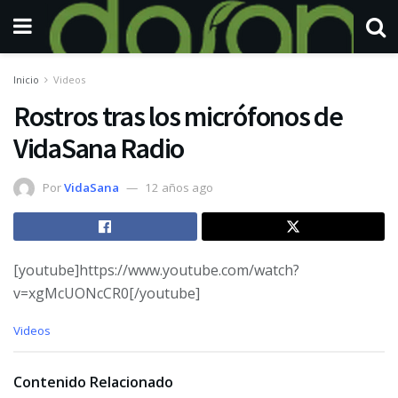
Inicio
Videos
Rostros tras los micrófonos de
VidaSana Radio
Por
VidaSana
12 años ago
[youtube]https://www.youtube.com/watch?
v=xgMcUONcCR0[/youtube]
C
Videos
a
t
e
Contenido Relacionado
g