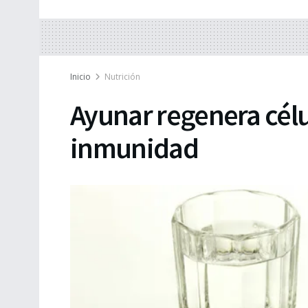
Inicio
Nutrición
Ayunar regenera célu
inmunidad