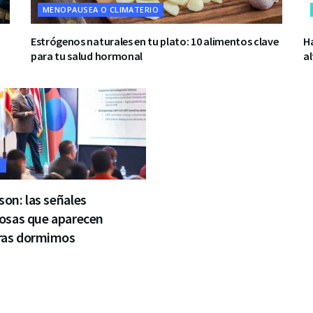
MENOPAUSEA O CLIMATERIO
Estrógenos naturales en tu plato: 10 alimentos clave
Ha
para tu salud hormonal
al
D
son: las señales
iosas que aparecen
ras dormimos