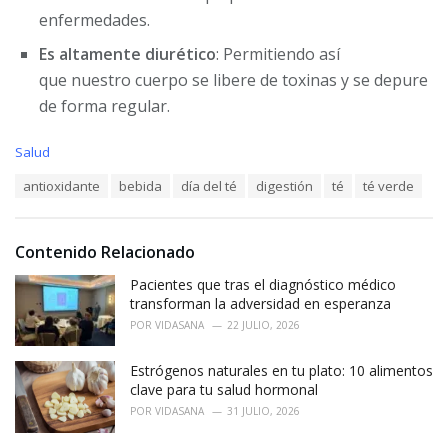
enfermedades.
Es altamente diurético
: Permitiendo así
que nuestro cuerpo se libere de toxinas y se depure
de forma regular.
C
Salud
a
T
antioxidante
bebida
día del té
digestión
té
té verde
t
a
e
g
g
s
o
Contenido Relacionado
:
r
i
Pacientes que tras el diagnóstico médico
e
transforman la adversidad en esperanza
s
POR
VIDASANA
22 JULIO, 2026
:
Estrógenos naturales en tu plato: 10 alimentos
clave para tu salud hormonal
POR
VIDASANA
31 JULIO, 2026