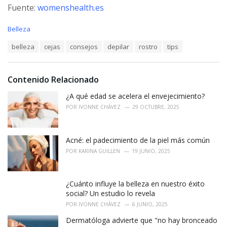
Fuente:
womenshealth.es
C
Belleza
a
T
belleza
cejas
consejos
depilar
rostro
tips
t
a
e
g
g
s
o
Contenido Relacionado
:
r
i
¿A qué edad se acelera el envejecimiento?
e
POR
IVONNE CHÁVEZ
29 OCTUBRE, 2025
s
:
Acné: el padecimiento de la piel más común
POR
KARINA GUILLEN
19 JUNIO, 2025
¿Cuánto influye la belleza en nuestro éxito
social? Un estudio lo revela
POR
IVONNE CHÁVEZ
6 JUNIO, 2025
Dermatóloga advierte que "no hay bronceado