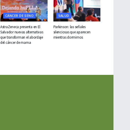
CÁNCER DE SENO
SALUD
AstraZeneca presenta en El
Parkinson: las señales
Salvador nuevas alternativas
silenciosas que aparecen
que transforman el abordaje
mientras dormimos
del cáncer de mama