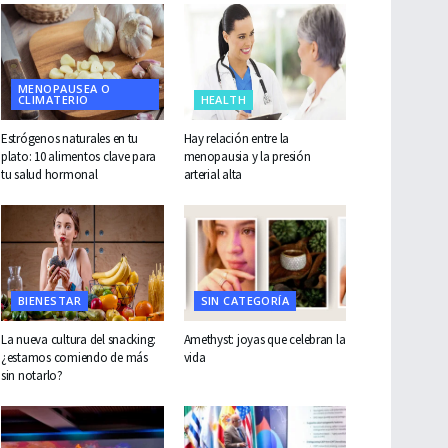
MENOPAUSEA O
CLIMATERIO
HEALTH
Estrógenos naturales en tu
Hay relación entre la
plato: 10 alimentos clave para
menopausia y la presión
tu salud hormonal
arterial alta
BIENESTAR
SIN CATEGORÍA
La nueva cultura del snacking:
Amethyst: joyas que celebran la
¿estamos comiendo de más
vida
sin notarlo?