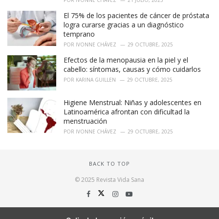
POR
IVONNE CHÁVEZ
21 JULIO, 2025
El 75% de los pacientes de cáncer de próstata
logra curarse gracias a un diagnóstico
temprano
POR
IVONNE CHÁVEZ
29 OCTUBRE, 2025
Efectos de la menopausia en la piel y el
cabello: síntomas, causas y cómo cuidarlos
POR
KARINA GUILLEN
29 OCTUBRE, 2025
Higiene Menstrual: Niñas y adolescentes en
Latinoamérica afrontan con dificultad la
menstruación
POR
IVONNE CHÁVEZ
29 OCTUBRE, 2025
BACK TO TOP
© 2025 Revista Vida Sana