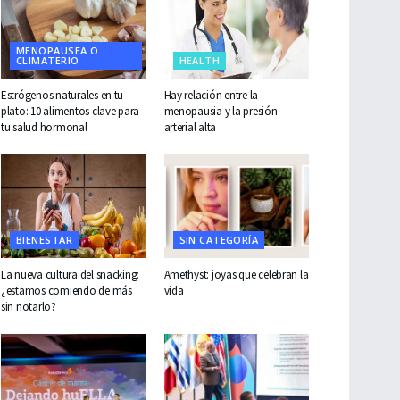
MENOPAUSEA O
CLIMATERIO
HEALTH
Estrógenos naturales en tu
Hay relación entre la
plato: 10 alimentos clave para
menopausia y la presión
tu salud hormonal
arterial alta
BIENESTAR
SIN CATEGORÍA
La nueva cultura del snacking:
Amethyst: joyas que celebran la
¿estamos comiendo de más
vida
sin notarlo?