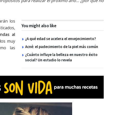
propósitos para realizar el próximo año… ¿por qué no
arán los
You might also like
icados,
ondas al
¿A qué edad se acelera el envejecimiento?
ados muy
Acné: el padecimiento de la piel más común
omo las
¿Cuánto influye la belleza en nuestro éxito
social? Un estudio lo revela