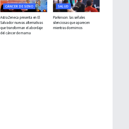
CÁNCER DE SENO
SALUD
AstraZeneca presenta en El
Parkinson: las señales
Salvador nuevas alternativas
silenciosas que aparecen
que transforman el abordaje
mientras dormimos
del cáncer de mama