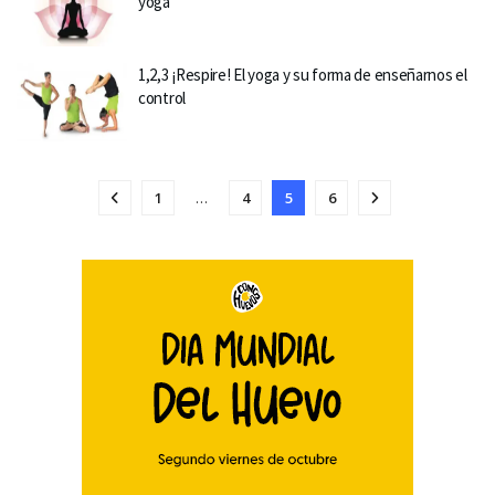
yoga
1,2,3 ¡Respire! El yoga y su forma de enseñarnos el
control
1
…
4
5
6