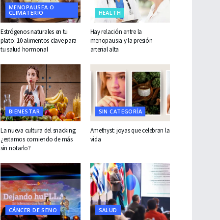
MENOPAUSEA O
CLIMATERIO
HEALTH
Estrógenos naturales en tu
Hay relación entre la
plato: 10 alimentos clave para
menopausia y la presión
tu salud hormonal
arterial alta
BIENESTAR
SIN CATEGORÍA
La nueva cultura del snacking:
Amethyst: joyas que celebran la
¿estamos comiendo de más
vida
sin notarlo?
CÁNCER DE SENO
SALUD