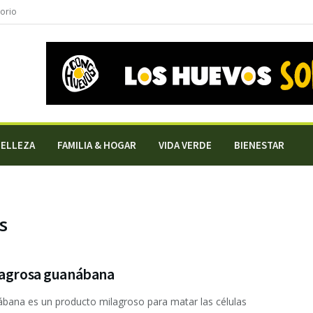
torio
BELLEZA
FAMILIA & HOGAR
VIDA VERDE
BIENESTAR
s
lagrosa guanábana
bana es un producto milagroso para matar las células