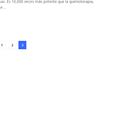
as. Es 10,000 veces más potente que la quimioterapia,
 ...
1
2
3