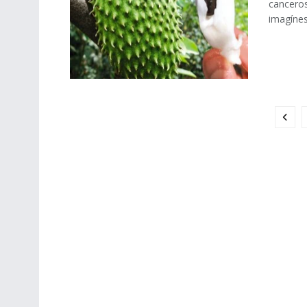
canceros
imagínese