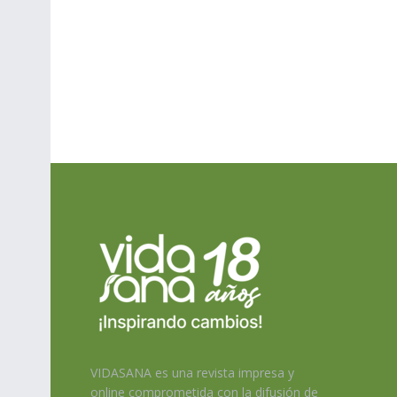
VIDASANA es una revista impresa y
online comprometida con la difusión de