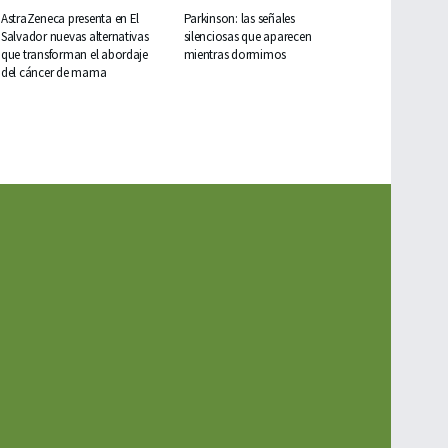
AstraZeneca presenta en El
Parkinson: las señales
Salvador nuevas alternativas
silenciosas que aparecen
que transforman el abordaje
mientras dormimos
del cáncer de mama