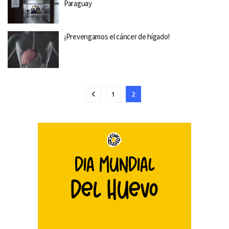
Paraguay
¡Prevengamos el cáncer de hígado!
1
2