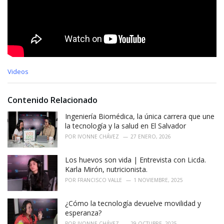
C
Videos
a
t
e
Contenido Relacionado
g
o
Ingeniería Biomédica, la única carrera que une
r
la tecnología y la salud en El Salvador
i
POR
IVONNE CHÁVEZ
27 ENERO, 2026
e
s
Los huevos son vida | Entrevista con Licda.
:
Karla Mirón, nutricionista.
POR
FRANCISCO VALLE
1 NOVIEMBRE, 2025
¿Cómo la tecnología devuelve movilidad y
esperanza?
POR
IVONNE CHÁVEZ
29 OCTUBRE, 2025