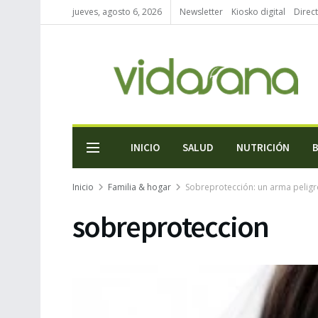
jueves, agosto 6, 2026
Newsletter
Kiosko digital
Direc
INICIO
SALUD
NUTRICIÓN
Inicio
Familia & hogar
Sobreprotección: un arma peligro
sobreproteccion