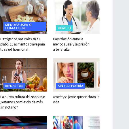
MENOPAUSEA O
CLIMATERIO
HEALTH
Estrógenos naturales en tu
Hay relación entre la
plato: 10 alimentos clave para
menopausia y la presión
tu salud hormonal
arterial alta
BIENESTAR
SIN CATEGORÍA
La nueva cultura del snacking:
Amethyst: joyas que celebran la
¿estamos comiendo de más
vida
sin notarlo?