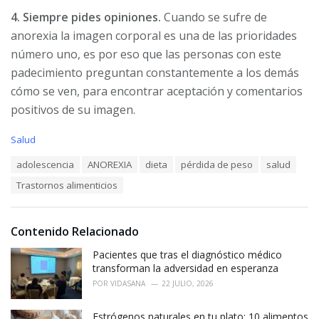
4. Siempre pides opiniones.
Cuando se sufre de
anorexia la imagen corporal es una de las prioridades
número uno, es por eso que las personas con este
padecimiento preguntan constantemente a los demás
cómo se ven, para encontrar aceptación y comentarios
positivos de su
imagen
.
C
Salud
a
T
adolescencia
ANOREXIA
dieta
pérdida de peso
salud
t
a
e
Trastornos alimenticios
g
g
s
o
:
r
i
Contenido Relacionado
e
Pacientes que tras el diagnóstico médico
s
:
transforman la adversidad en esperanza
POR
VIDASANA
22 JULIO, 2026
Estrógenos naturales en tu plato: 10 alimentos