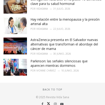
clave para tu salud hormonal
POR
VIDASANA
31 JULIO, 2026
Hay relación entre la menopausia y la presión
arterial alta
POR
VIDASANA
22 JULIO, 2026
AstraZeneca presenta en El Salvador nuevas
alternativas que transforman el abordaje del
cáncer de mama
POR
VIDASANA
30 JUNIO, 2026
Parkinson: las señales silenciosas que
aparecen mientras dormimos
POR
IVONNE CHÁVEZ
10 JUNIO, 2026
BACK TO TOP
© 2025 Revista Vida Sana