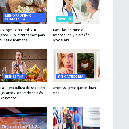
MENOPAUSEA O
CLIMATERIO
HEALTH
Estrógenos naturales en tu
Hay relación entre la
plato: 10 alimentos clave para
menopausia y la presión
tu salud hormonal
arterial alta
BIENESTAR
SIN CATEGORÍA
La nueva cultura del snacking:
Amethyst: joyas que celebran la
¿estamos comiendo de más
vida
sin notarlo?