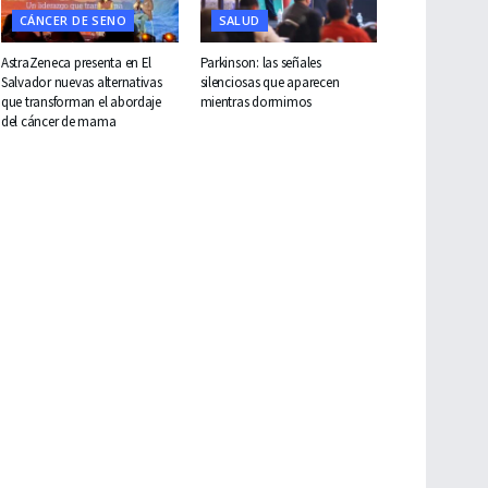
CÁNCER DE SENO
SALUD
AstraZeneca presenta en El
Parkinson: las señales
Salvador nuevas alternativas
silenciosas que aparecen
que transforman el abordaje
mientras dormimos
del cáncer de mama