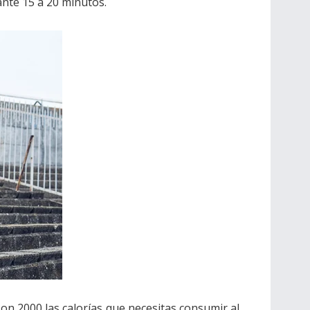
ante 15 a 20 minutos.
son 2000 las calorías que necesitas consumir al