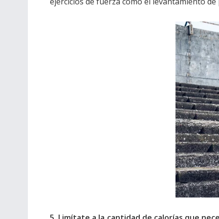
ejercicios de fuerza como el levantamiento de
5. Limítate a la cantidad de calorías que nec