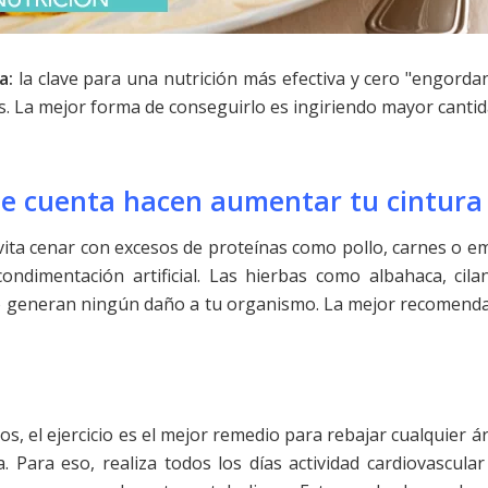
a:
la clave para una nutrición más efectiva y cero "engorda
s. La mejor forma de conseguirlo es ingiriendo mayor cantida
rte cuenta hacen aumentar tu cintura
ita cenar con excesos de proteínas como pollo, carnes o em
condimentación artificial. Las hierbas como albahaca, cil
 generan ningún daño a tu organismo. La mejor recomendaci
s, el ejercicio es el mejor remedio para rebajar cualquier áre
a. Para eso, realiza todos los días actividad cardiovascu