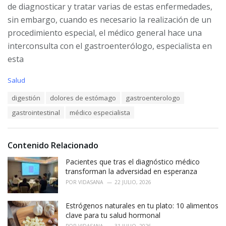
de diagnosticar y tratar varias de estas enfermedades,
sin embargo, cuando es necesario la realización de un
procedimiento especial, el médico general hace una
interconsulta con el gastroenterólogo, especialista en
esta
C
Salud
a
T
digestión
dolores de estómago
gastroenterologo
t
a
e
gastrointestinal
médico especialista
g
g
s
o
:
r
i
Contenido Relacionado
e
Pacientes que tras el diagnóstico médico
s
:
transforman la adversidad en esperanza
POR
VIDASANA
22 JULIO, 2026
Estrógenos naturales en tu plato: 10 alimentos
clave para tu salud hormonal
POR
VIDASANA
31 JULIO, 2026