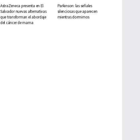
AstraZeneca presenta en El
Parkinson: las señales
Salvador nuevas alternativas
silenciosas que aparecen
que transforman el abordaje
mientras dormimos
del cáncer de mama