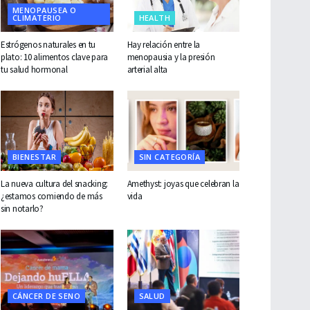
MENOPAUSEA O
CLIMATERIO
HEALTH
Estrógenos naturales en tu
Hay relación entre la
plato: 10 alimentos clave para
menopausia y la presión
tu salud hormonal
arterial alta
BIENESTAR
SIN CATEGORÍA
La nueva cultura del snacking:
Amethyst: joyas que celebran la
¿estamos comiendo de más
vida
sin notarlo?
CÁNCER DE SENO
SALUD